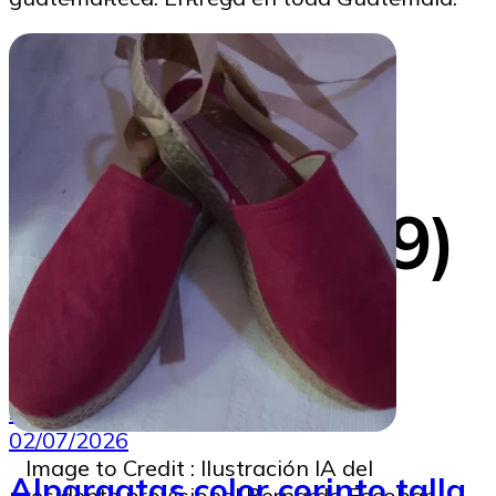
presidente
por 53 días
(1848- 1849)
SoyMigrante.com REVISTA
02/07/2026
Image to Credit : Ilustración IA del
Alpargatas color corinto talla
presidente provisional Bernardo Escobar