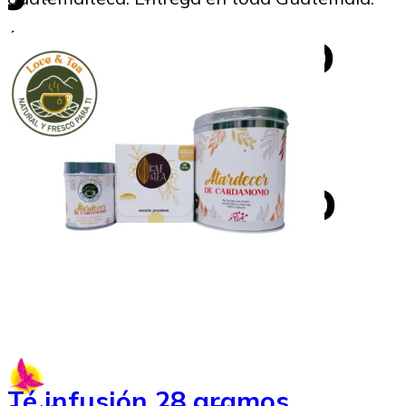
Estado solo
un mes en
1826 y tuvo
trágico fin
Té infusión 28 gramos