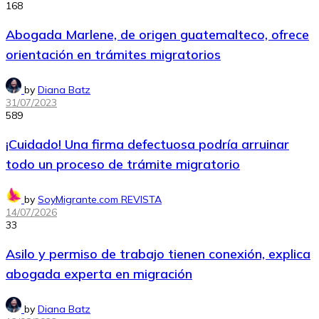
168
Abogada Marlene, de origen guatemalteco, ofrece
orientación en trámites migratorios
by
Diana Batz
31/07/2023
589
¡Cuidado! Una firma defectuosa podría arruinar
todo un proceso de trámite migratorio
by
SoyMigrante.com REVISTA
14/07/2026
33
Asilo y permiso de trabajo tienen conexión, explica
abogada experta en migración
by
Diana Batz