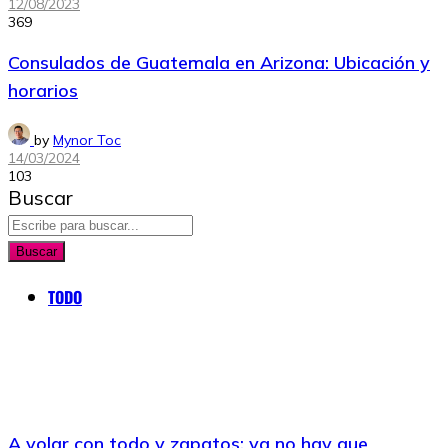
12/08/2023
369
Consulados de Guatemala en Arizona: Ubicación y
horarios
by
Mynor Toc
14/03/2024
103
Buscar
Buscar
TODO
A volar con todo y zapatos: ya no hay que