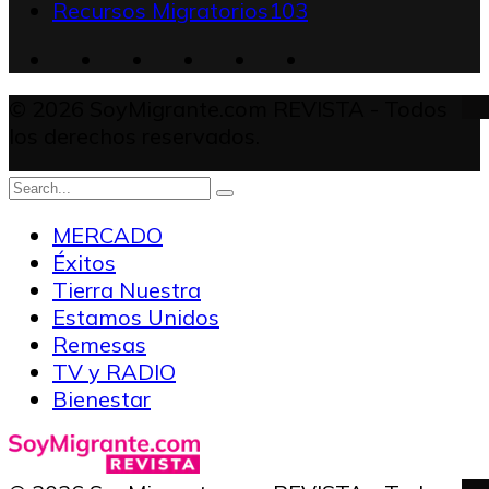
Recursos Migratorios
103
© 2026 SoyMigrante.com REVISTA - Todos
los derechos reservados.
MERCADO
Éxitos
Tierra Nuestra
Estamos Unidos
Remesas
TV y RADIO
Bienestar