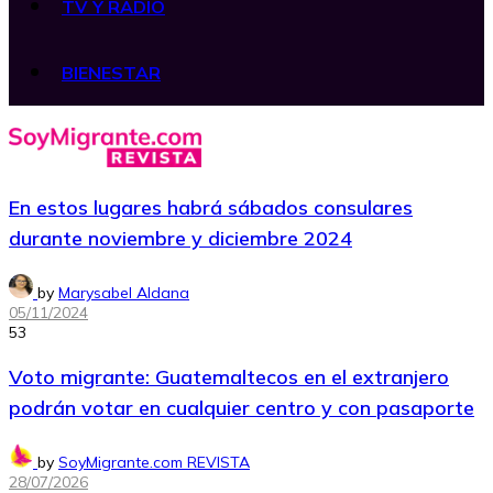
TV Y RADIO
BIENESTAR
En estos lugares habrá sábados consulares
durante noviembre y diciembre 2024
by
Marysabel Aldana
05/11/2024
53
Voto migrante: Guatemaltecos en el extranjero
podrán votar en cualquier centro y con pasaporte
by
SoyMigrante.com REVISTA
28/07/2026