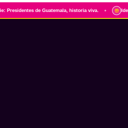
•
ntes de Guatemala, historia viva.
Identidad guat