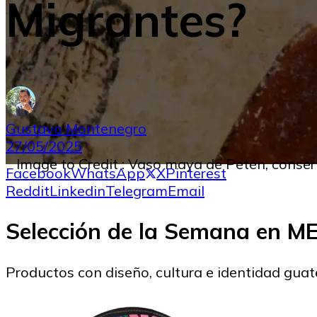
Migrantes?
Gustavo Montenegro
27/05/2025
Image to Credit : Vaso maya de Petén, cons
Facebook
WhatsApp
X
Pinterest
Reddit
Linkedin
Telegram
Email
Selección de la Semana en 
Productos con diseño, cultura e identidad gua