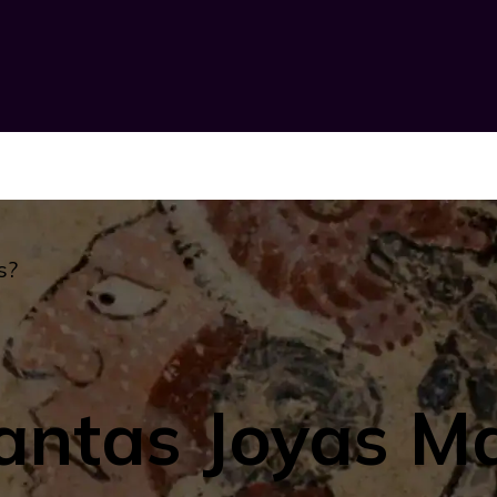
s?
antas Joyas M