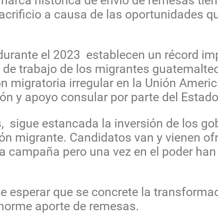
 marca histórica de envío de remesas tie
sacrificio a causa de las oportunidades q
urante el 2023 establecen un récord im
dad de trabajo de los migrantes guatemal
 migratoria irregular en la Unión Ameri
ción y apoyo consular por parte del Esta
s, sigue estancada la inversión de los go
ción migrante. Candidatos van y vienen of
a campaña pero una vez en el poder han 
e esperar que se concrete la transformac
enorme aporte de remesas.