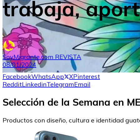
trabaja, aport
SoyMigrante.com REVISTA
08/01/2024
Facebook
WhatsApp
X
Pinterest
Reddit
Linkedin
Telegram
Email
Selección de la Semana en 
Productos con diseño, cultura e identidad gua