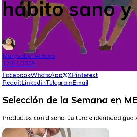
hábito sano y
Marysabel Aldana
17/01/2025
Facebook
WhatsApp
X
Pinterest
Reddit
Linkedin
Telegram
Email
Selección de la Semana en 
Productos con diseño, cultura e identidad gua