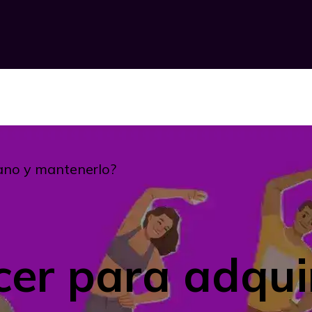
sano y mantenerlo?
er para adquir