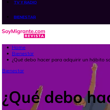
TV Y RADIO
BIENESTAR
Home
Bienestar
¿Qué debo hacer para adquirir un hábito 
Bienestar
¿Qué debo hac