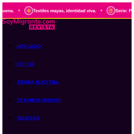
•
•
ena.
Textiles mayas, identidad viva.
Serie: Pres
MERCADO
ÉXITOS
TIERRA NUESTRA
ESTAMOS UNIDOS
REMESAS