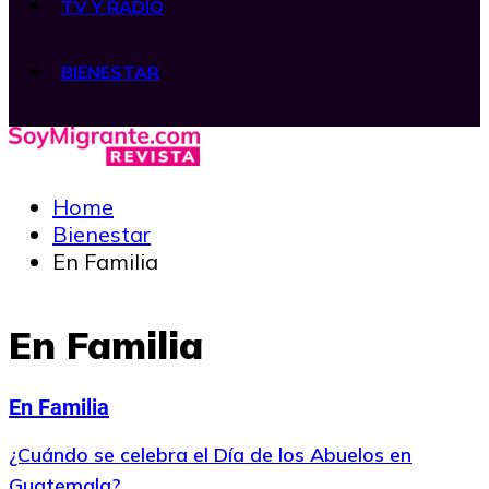
TV Y RADIO
BIENESTAR
Home
Bienestar
En Familia
En Familia
En Familia
¿Cuándo se celebra el Día de los Abuelos en
Guatemala?