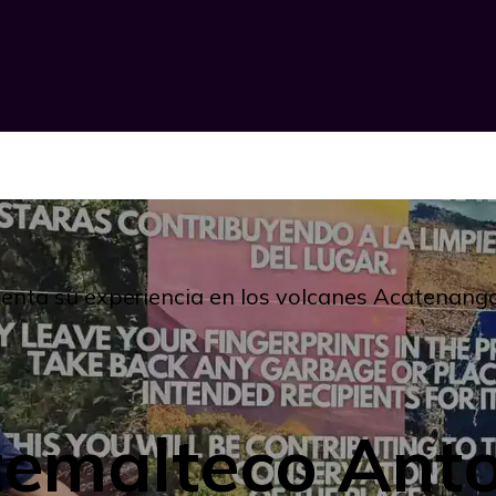
nta su experiencia en los volcanes Acatenang
temalteco Ant