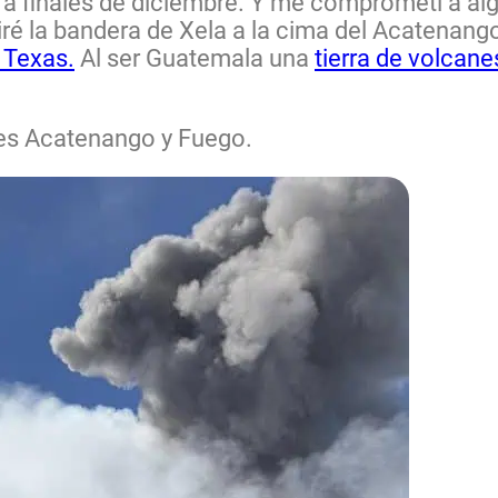
 finales de diciembre. Y me comprometí a alg
iré la bandera de Xela a la cima del Acatenang
 Texas.
Al ser Guatemala una
tierra de volcane
anes Acatenango y Fuego.