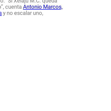
o: “Si Xelajú M.C. queda
o”, cuenta
Antonio Marcos,
s
y no escalar uno,