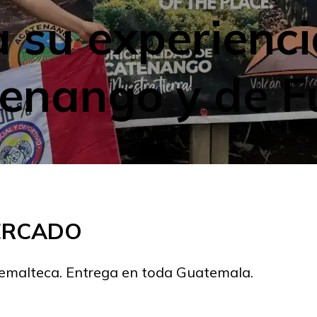
 su experienci
tenango y de 
MERCADO
temalteca. Entrega en toda Guatemala.