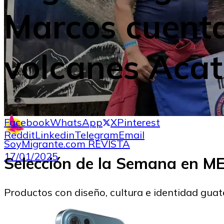
Marcos cuenta
volcanes Aca
Facebook
WhatsApp
X
Pinterest
Reddit
Linkedin
Telegram
Email
SoyMigrante.com REVISTA
17/01/2025
Selección de la Semana en 
Productos con diseño, cultura e identidad gua