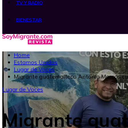
TV Y RADIO
BIENESTAR
Home
Estamos Unidos
Lugar de Voces
Migrante guatemalteco Antonio Marcos cue
Lugar de Voces
Migrante gua