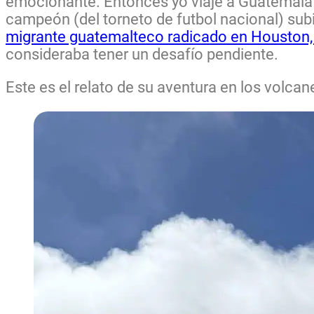
emocionante. Entonces yo viajé a Guatemala a
campeón (del torneto de futbol nacional) sub
migrante guatemalteco radicado en Houston,
consideraba tener un desafío pendiente.
Este es el relato de su aventura en los volc