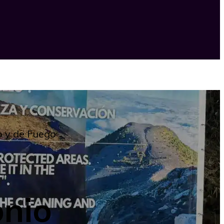
o y de Fuego
onio