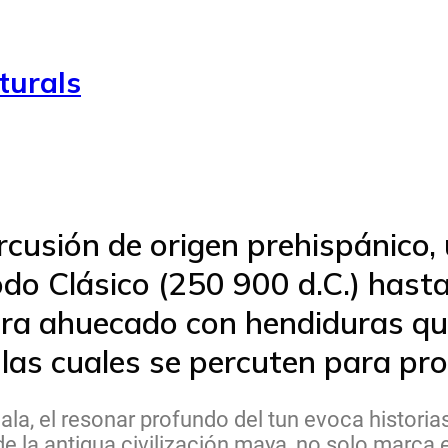
turals
cusión de origen prehispánico, u
odo Clásico (250 900 d.C.) hasta
era ahuecado con hendiduras q
 las cuales se percuten para pr
a, el resonar profundo del tun evoca historias
 la antigua civilización maya, no solo marca e