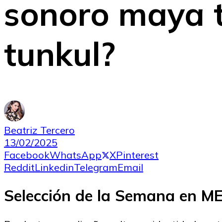
sonoro maya t
tunkul?
Beatriz Tercero
13/02/2025
Facebook
WhatsApp
X
Pinterest
Reddit
Linkedin
Telegram
Email
Selección de la Semana en 