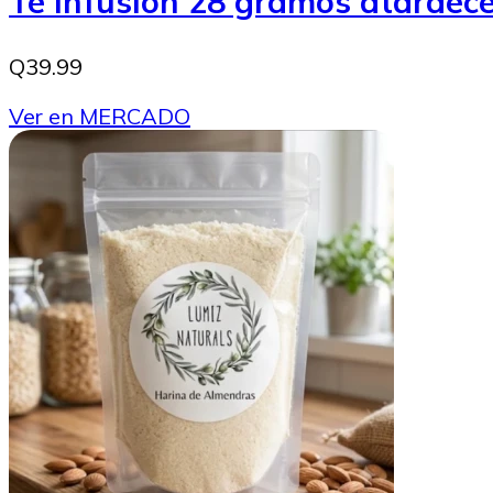
Té infusión 28 gramos atarde
Q39.99
Ver en MERCADO