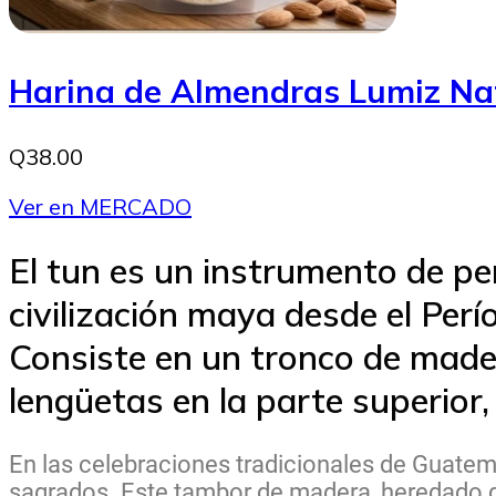
Harina de Almendras Lumiz Na
Q38.00
Ver en MERCADO
El tun es un instrumento de per
civilización maya desde el Perí
Consiste en un tronco de mad
lengüetas en la parte superior,
En las celebraciones tradicionales de Guatemal
sagrados. Este tambor de madera, heredado de