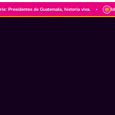
•
entes de Guatemala, historia viva.
Identidad gua