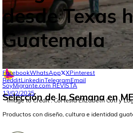
desde Texas 
Guatemala
Facebook
WhatsApp
X
Pinterest
Reddit
Linkedin
Telegram
Email
SoyMigrante.com REVISTA
13/02/2025
Selección de la Semana en 
Image to Credit : Cortesía Elizabeth Cotí y Lo
Productos con diseño, cultura e identidad gua