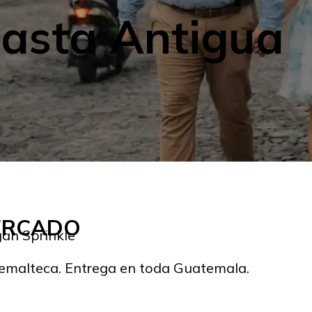
hasta Antigua
MERCADO
gan Sprinkle
temalteca. Entrega en toda Guatemala.