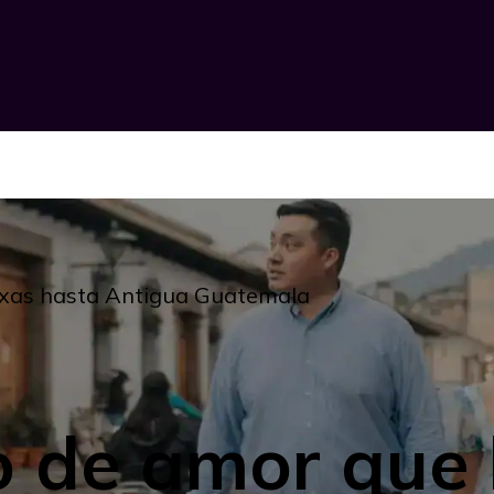
exas hasta Antigua Guatemala
 de amor que 