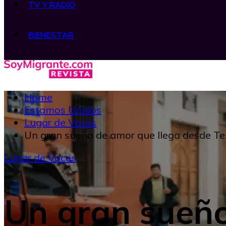
TV Y RADIO
BIENESTAR
Home
Estamos Unidos
Lugar de Voces
Un gran sueño de amor que llega desde T
Lugar de Voces
Un gran sueño