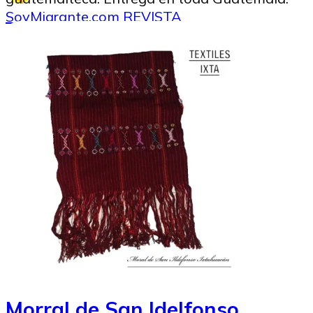
SoyMigrante.com REVISTA
31/12/2024
Image to Credit : Envato
Morral de San Idelfonso