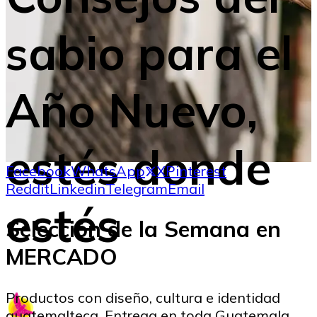
sabio para el
Año Nuevo,
estés donde
Facebook
WhatsApp
X
Pinterest
Reddit
Linkedin
Telegram
Email
estés
Selección de la Semana en
MERCADO
Productos con diseño, cultura e identidad
guatemalteca. Entrega en toda Guatemala.