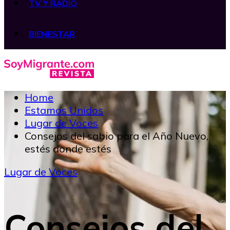
TV Y RADIO
BIENESTAR
Home
Estamos Unidos
Lugar de Voces
Consejos del sabio para el Año Nuevo,
estés donde estés
Lugar de Voces
Consejos del