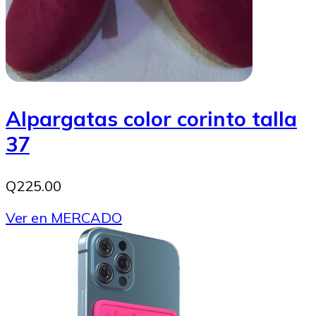
Alpargatas color corinto talla
37
Q225.00
Ver en MERCADO