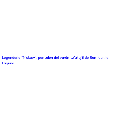
Legendario “N’skaw”: pantalón del varón tz’utuj’il de San Juan la
Laguna