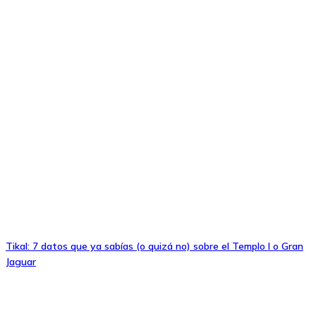
Tikal: 7 datos que ya sabías (o quizá no) sobre el Templo I o Gran
Jaguar