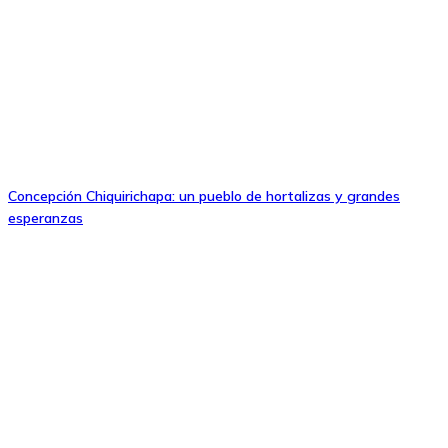
Concepción Chiquirichapa: un pueblo de hortalizas y grandes
esperanzas