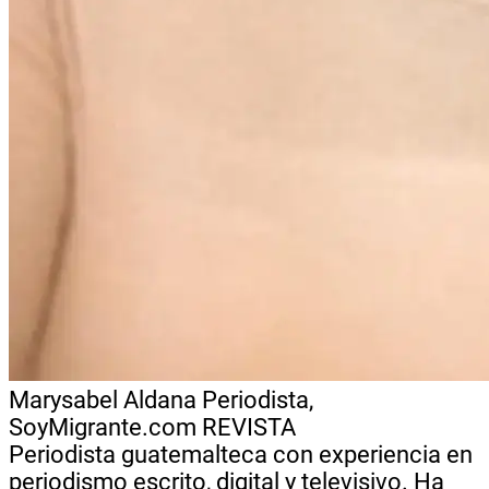
Marysabel Aldana
Periodista,
SoyMigrante.com REVISTA
Periodista guatemalteca con experiencia en
periodismo escrito, digital y televisivo. Ha