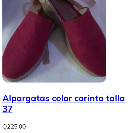
Alpargatas color corinto talla
37
Q225.00