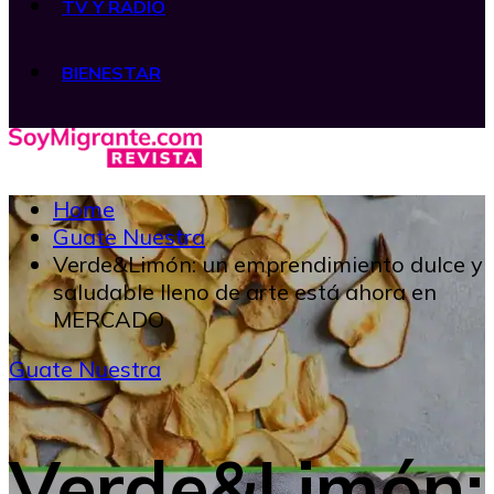
TV Y RADIO
BIENESTAR
Home
Guate Nuestra
Verde&Limón: un emprendimiento dulce y
saludable lleno de arte está ahora en
MERCADO
Guate Nuestra
Verde&Limón: