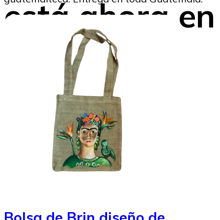
está ahora en
MERCADO
Beatriz Tercero
21/11/2024
Image to Credit : Verde&Limón
Bolsa de Brin diseño de