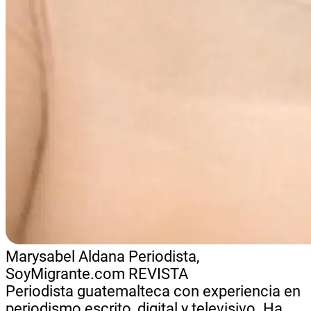
Marysabel Aldana
Periodista,
SoyMigrante.com REVISTA
Periodista guatemalteca con experiencia en
periodismo escrito, digital y televisivo. Ha