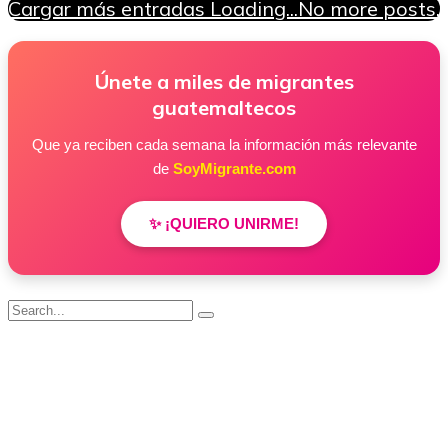
Cargar más entradas
Loading...
No more posts.
Únete a miles de migrantes
guatemaltecos
Que ya reciben cada semana la información más relevante
de
SoyMigrante.com
✨ ¡QUIERO UNIRME!