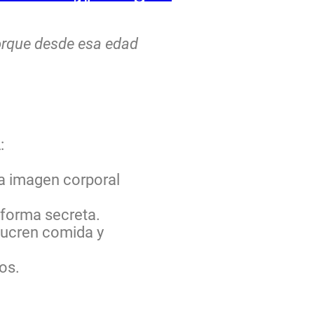
porque desde esa edad
A:
una imagen corporal
 forma secreta.
olucren comida y
dos.