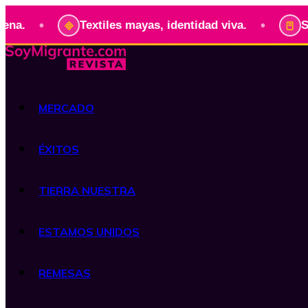
•
•
Textiles mayas, identidad viva.
Serie: P
MERCADO
ÉXITOS
TIERRA NUESTRA
ESTAMOS UNIDOS
REMESAS