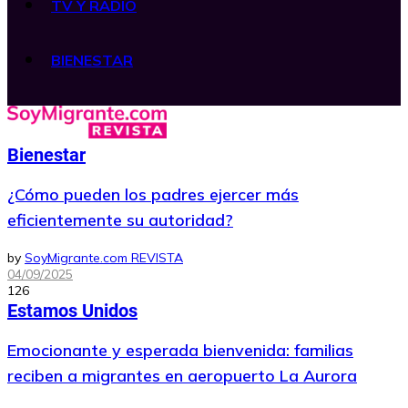
TV Y RADIO
BIENESTAR
Bienestar
¿Cómo pueden los padres ejercer más
eficientemente su autoridad?
by
SoyMigrante.com REVISTA
04/09/2025
126
Estamos Unidos
Emocionante y esperada bienvenida: familias
reciben a migrantes en aeropuerto La Aurora