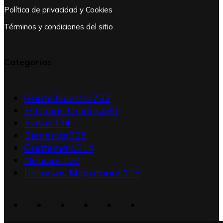
Política de privacidad y Cookies
Términos y condiciones del sitio
Categorías
Guate Nuestra
792
Estamos Unidos
430
Éxitos
334
Bienestar
325
Guatemala
214
Noticias
127
Recursos Migratorios
103