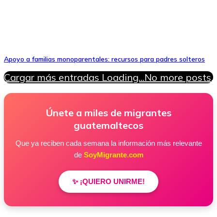
Apoyo a familias monoparentales: recursos para padres solteros
Cargar más entradas
Loading...
No more posts.
Únete a miles de migrantes
guatemaltecos
Que ya reciben cada semana la información más relevante
de
SoyMigrante.com
✨ ¡QUIERO UNIRME!