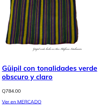
Güipil con tonalidades verde
obscuro y claro
Q784.00
Ver en MERCADO