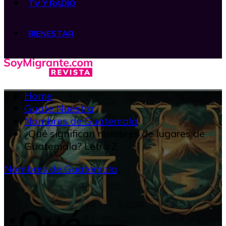
TV Y RADIO
BIENESTAR
Home
Guate Nuestra
Nombres de Guatemala
¿Qué significan nombres de lugares de
Guatemala? Letra Z
Nombres de Guatemala
¿Qué