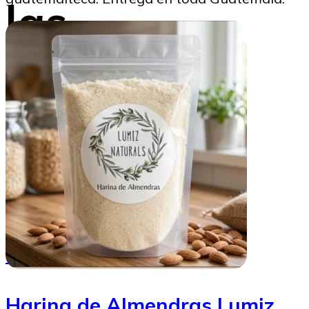
las
espumillas
Brothaus
Marysabel Aldana
16/05/2025
Harina de Almendras Lumiz