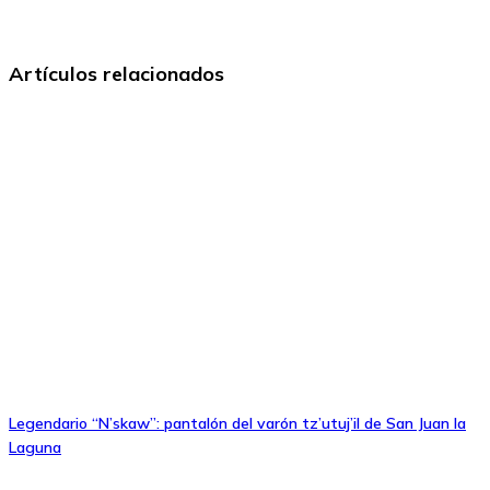
Artículos relacionados
Legendario “N’skaw”: pantalón del varón tz’utuj’il de San Juan la
Laguna