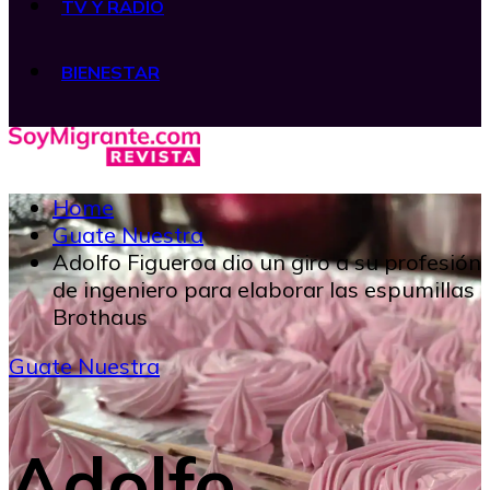
TV Y RADIO
BIENESTAR
Home
Guate Nuestra
Adolfo Figueroa dio un giro a su profesión
de ingeniero para elaborar las espumillas
Brothaus
Guate Nuestra
Adolfo