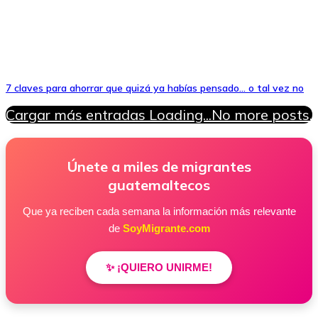
7 claves para ahorrar que quizá ya habías pensado… o tal vez no
Cargar más entradas
Loading...
No more posts.
Únete a miles de migrantes
guatemaltecos
Que ya reciben cada semana la información más relevante
de
SoyMigrante.com
✨ ¡QUIERO UNIRME!