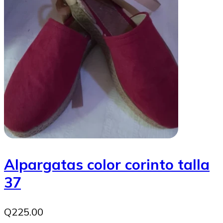
Alpargatas color corinto talla
37
Q225.00