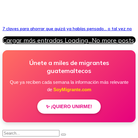
7 claves para ahorrar que quizá ya habías pensado… o tal vez no
Cargar más entradas
Loading...
No more posts.
Únete a miles de migrantes
guatemaltecos
Que ya reciben cada semana la información más relevante
de
SoyMigrante.com
✨ ¡QUIERO UNIRME!