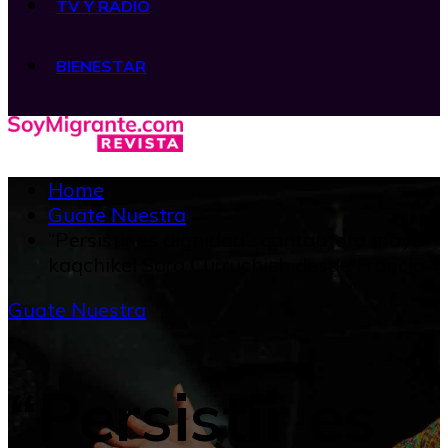
TV Y RADIO
BIENESTAR
Home
Guate Nuestra
“Persistir es dignidad”: cantautora maya
kaqchikel Sara Curruchich desde Francia
Guate Nuestra
“Persistir es