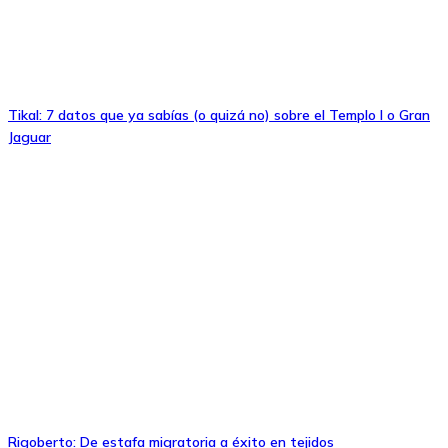
Tikal: 7 datos que ya sabías (o quizá no) sobre el Templo I o Gran
Jaguar
Rigoberto: De estafa migratoria a éxito en tejidos