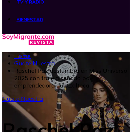
TV Y RADIO
BIENESTAR
Home
Guate Nuestra
Raschel Paz deslumbra en Miss Universo
2025 con traje diseñado por
emprendedora quetzalteca
Guate Nuestra
Raschel Paz