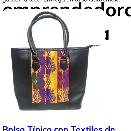
emprendedor
quetzalteca
Gustavo Montenegro
20/11/2025
Bolso Típico con Textiles de