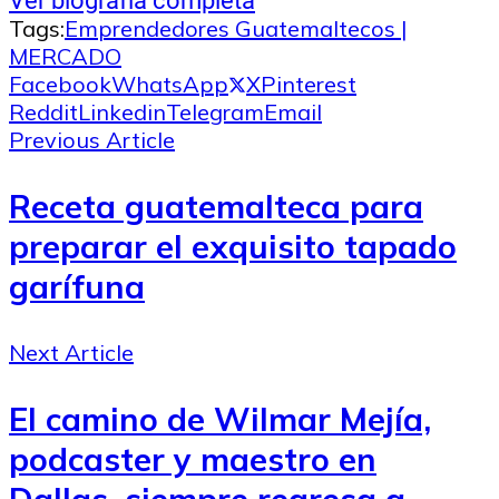
Ver biografía completa
Tags:
Emprendedores Guatemaltecos |
MERCADO
Facebook
WhatsApp
X
Pinterest
Reddit
Linkedin
Telegram
Email
Previous Article
Receta guatemalteca para
preparar el exquisito tapado
garífuna
Next Article
El camino de Wilmar Mejía,
podcaster y maestro en
Dallas, siempre regresa a