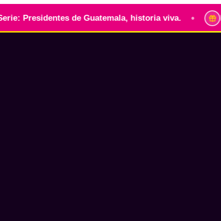
•
esidentes de Guatemala, historia viva.
Identidad