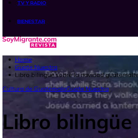
TV Y RADIO
BIENESTAR
Home
Guate Nuestra
Libro bilingüe sobre la navidad guatemalt
Cultura de Guatemala
Guate Nuestra
Libro bilingüe