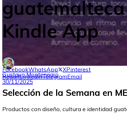
guatemalteca 
Kindle App
Facebook
WhatsApp
X
Pinterest
Gustavo Montenegro
Reddit
Linkedin
Telegram
Email
30/11/2025
Selección de la Semana en 
Productos con diseño, cultura e identidad gua