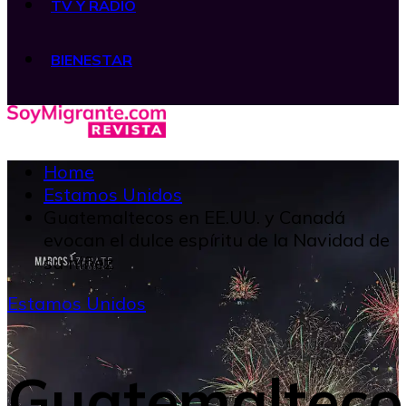
TV Y RADIO
BIENESTAR
Home
Estamos Unidos
Guatemaltecos en EE.UU. y Canadá
evocan el dulce espíritu de la Navidad de
su niñez
Estamos Unidos
Guatemalteco