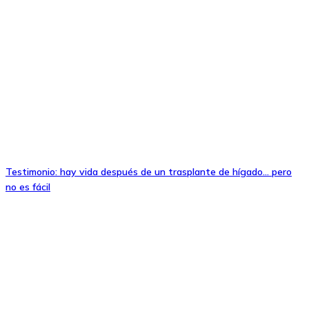
Testimonio: hay vida después de un trasplante de hígado… pero
no es fácil