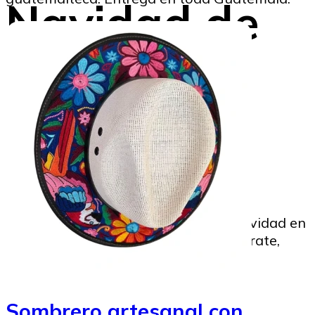
Navidad de
su niñez
Gustavo Montenegro
23/12/2024
Image to Credit : Medianoche de Navidad en
Momostenango, fotógrafo Marcos Zárate,
Sombrero artesanal con