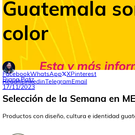
Guatemala son
color
Facebook
WhatsApp
X
Pinterest
Diana Batz
Reddit
Linkedin
Telegram
Email
17/11/2023
Selección de la Semana en 
Productos con diseño, cultura e identidad gua