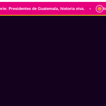
•
esidentes de Guatemala, historia viva.
Identidad