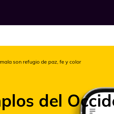
ala son refugio de paz, fe y color
mplos del Occid