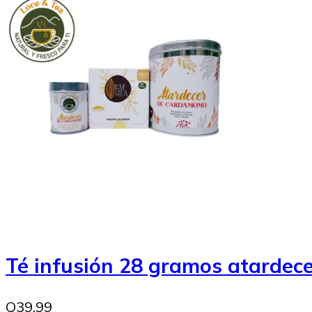
Té infusión 28 gramos atarde
Q39.99