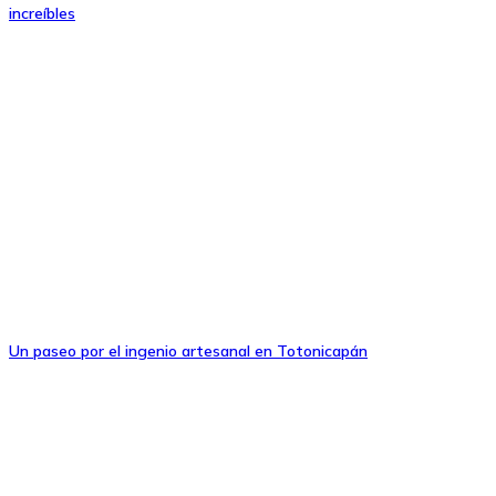
increíbles
Un paseo por el ingenio artesanal en Totonicapán