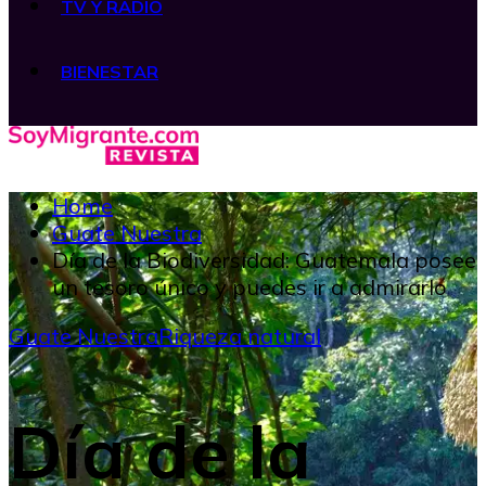
TV Y RADIO
BIENESTAR
Home
Guate Nuestra
Día de la Biodiversidad: Guatemala posee
un tesoro único y puedes ir a admirarlo
Guate Nuestra
Riqueza natural
Día de la