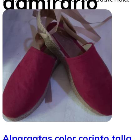
admirarlo
SoyMigrante.com REVISTA
22/05/2026
Image to Credit : Abel Juárez
Alpargatas color corinto talla