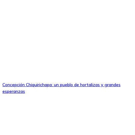
Concepción Chiquirichapa: un pueblo de hortalizas y grandes
esperanzas