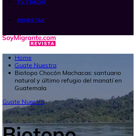
TV Y RADIO
BIENESTAR
Home
Guate Nuestra
Biotopo Chocón Machacas: santuario
natural y último refugio del manatí en
Guatemala
Guate Nuestra
Biotopo