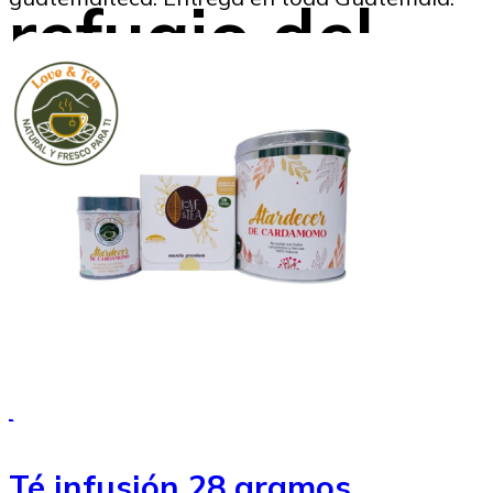
refugio del
manatí en
Guatemala
Marysabel Aldana
11/04/2025
Té infusión 28 gramos