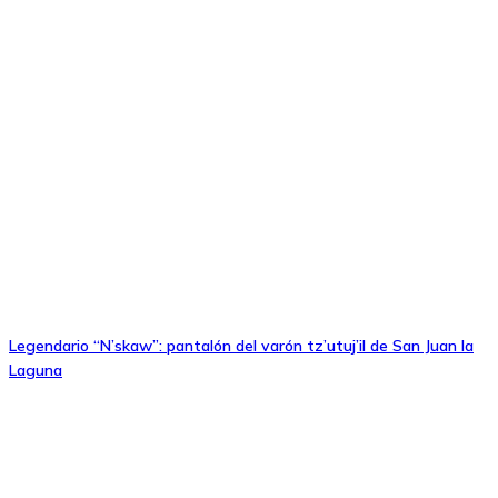
Legendario “N’skaw”: pantalón del varón tz’utuj’il de San Juan la
Laguna