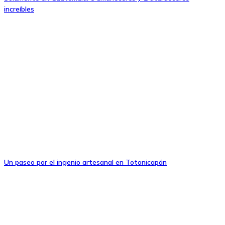
increíbles
Un paseo por el ingenio artesanal en Totonicapán