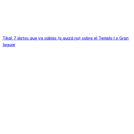
Tikal: 7 datos que ya sabías (o quizá no) sobre el Templo I o Gran
Jaguar