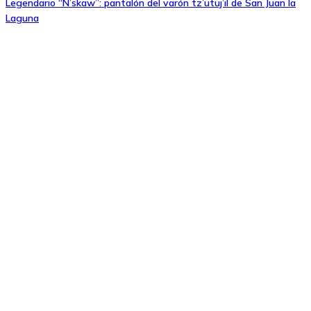
Legendario “N’skaw”: pantalón del varón tz’utuj’il de San Juan la
Laguna