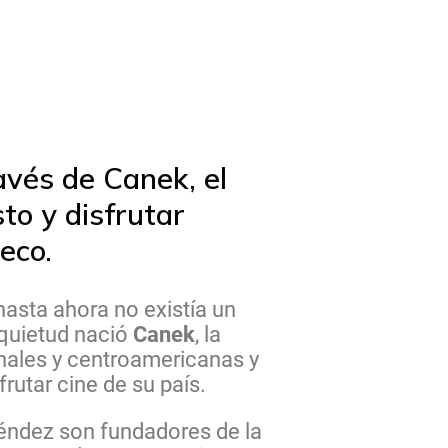
avés de Canek, el
to y disfrutar
eco.
asta ahora no existía un
nquietud nació
Canek
, la
onales y centroamericanas y
rutar cine de su país.
éndez son fundadores de la