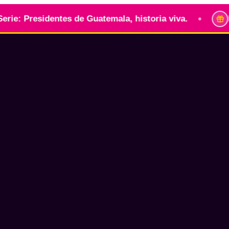
•
esidentes de Guatemala, historia viva.
Identida