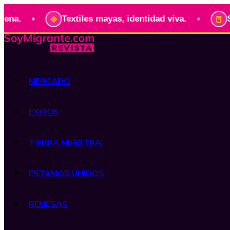
•
•
Textiles mayas, identidad viva.
Serie: Pr
MERCADO
ÉXITOS
TIERRA NUESTRA
ESTAMOS UNIDOS
REMESAS