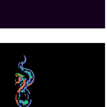
l cine