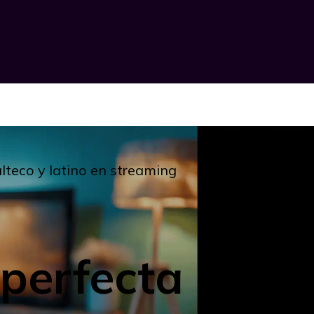
alteco y latino en streaming
 perfecta con e