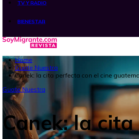
TV Y RADIO
BIENESTAR
Home
Guate Nuestra
Canek: la cita perfecta con el cine guatem
Guate Nuestra
Canek: la cita