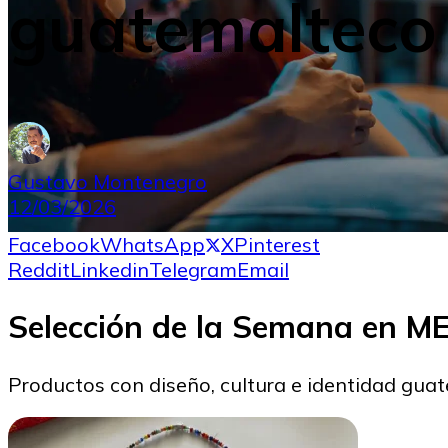
guatemalteco 
Gustavo Montenegro
12/03/2026
Facebook
WhatsApp
X
Pinterest
Reddit
Linkedin
Telegram
Email
Selección de la Semana en 
Productos con diseño, cultura e identidad gua