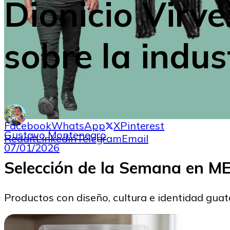
Dionicio Virve
sobre la indus
Facebook
WhatsApp
X
Pinterest
Gustavo Montenegro
Reddit
Linkedin
Telegram
Email
07/01/2026
Selección de la Semana en 
Productos con diseño, cultura e identidad gua