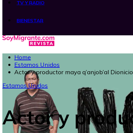
TV Y RADIO
BIENESTAR
Home
Estamos Unidos
Actor y productor maya q’anjob’al Dionicio 
Estamos Unidos
Actor y produ