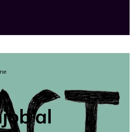
ine
job’al