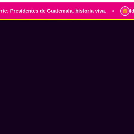
•
Presidentes de Guatemala, historia viva.
Identid