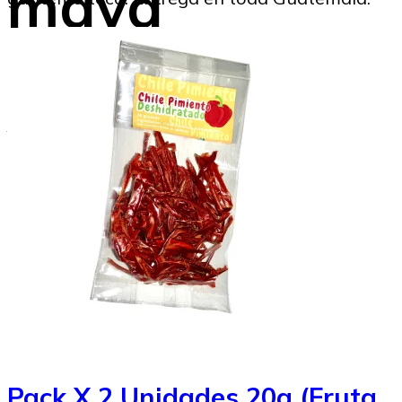
maya
Dionicio
Virvez
Gustavo Montenegro
06/02/2024
Pack X 2 Unidades 20g (Fruta