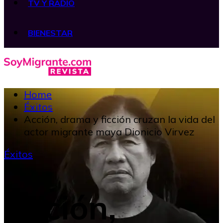
TV Y RADIO
BIENESTAR
Home
Éxitos
Acción, drama y ficción cruzan la vida del
actor migrante maya Dionicio Virvez
Éxitos
Acción,