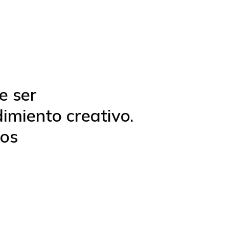
e ser
imiento creativo.
los