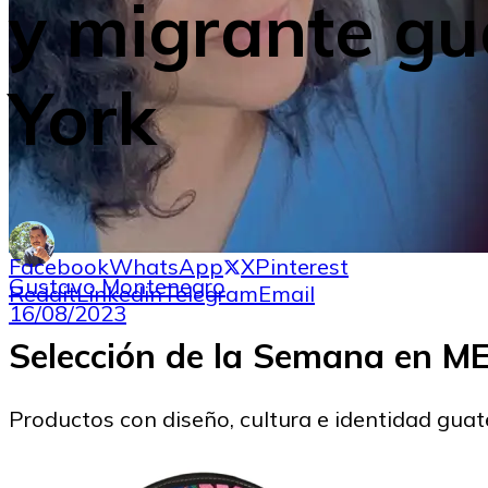
y migrante g
York
Facebook
WhatsApp
X
Pinterest
Gustavo Montenegro
Reddit
Linkedin
Telegram
Email
16/08/2023
Selección de la Semana en 
Productos con diseño, cultura e identidad gua