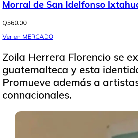
Morral de San Idelfonso Ixtah
Q560.00
Ver en MERCADO
Zoila Herrera Florencio se e
guatemalteca y esta identid
Promueve además a artistas 
connacionales.