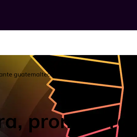
grante guatemalteca en New York
ra, promotora 