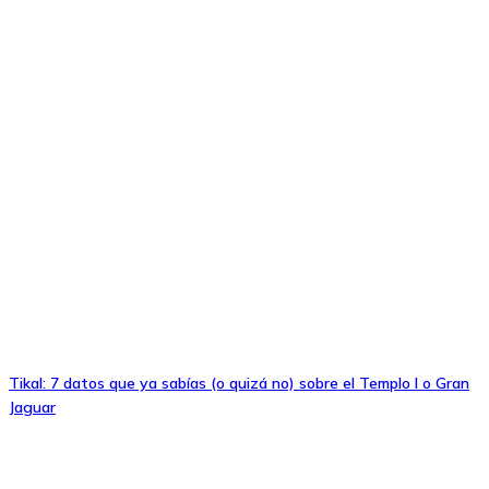
Tikal: 7 datos que ya sabías (o quizá no) sobre el Templo I o Gran
Jaguar