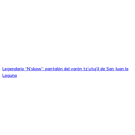
Legendario “N’skaw”: pantalón del varón tz’utuj’il de San Juan la
Laguna