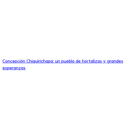
Concepción Chiquirichapa: un pueblo de hortalizas y grandes
esperanzas