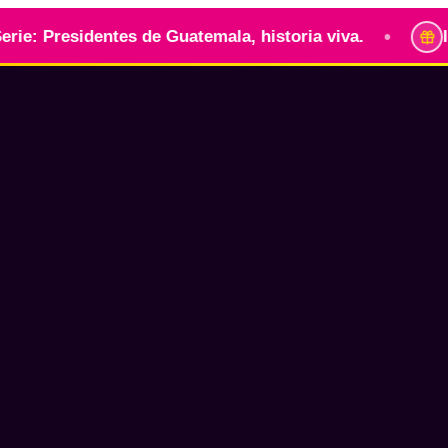
•
entes de Guatemala, historia viva.
Identidad gua