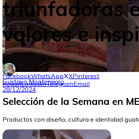
triunfadoras 
valores e insp
Facebook
WhatsApp
X
Pinterest
Gustavo Montenegro
Reddit
Linkedin
Telegram
Email
28/12/2024
Selección de la Semana en 
Productos con diseño, cultura e identidad gua