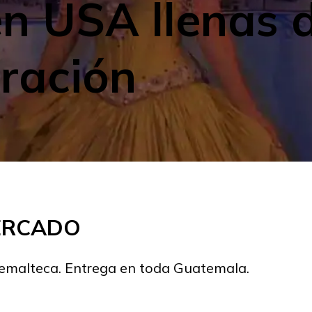
en USA llenas 
iración
MERCADO
temalteca. Entrega en toda Guatemala.