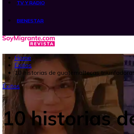
TV Y RADIO
BIENESTAR
Home
Éxitos
10 historias de guatemaltecas triunfadoras
Éxitos
10 historias 