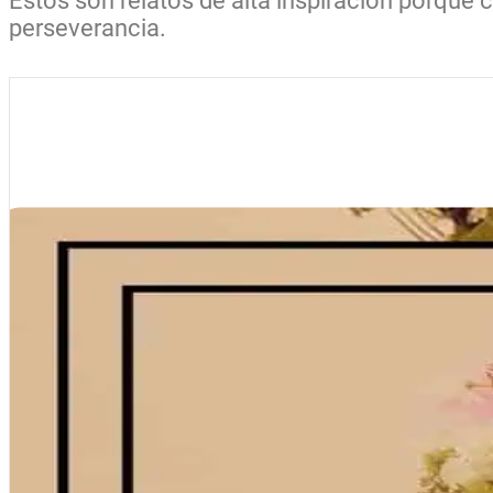
Estos son relatos de alta inspiración porque c
perseverancia.