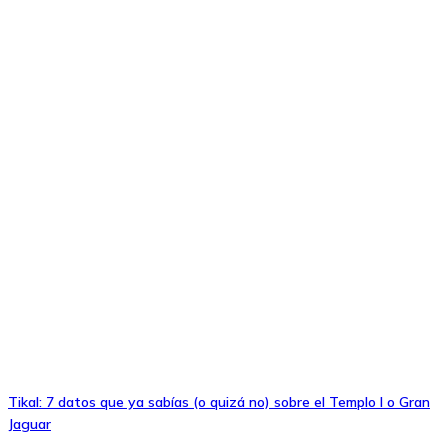
Tikal: 7 datos que ya sabías (o quizá no) sobre el Templo I o Gran
Jaguar