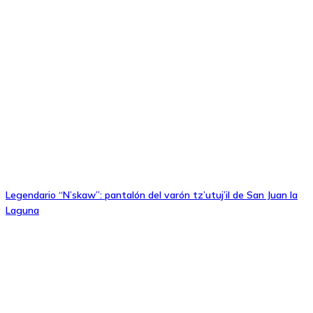
Legendario “N’skaw”: pantalón del varón tz’utuj’il de San Juan la
Laguna