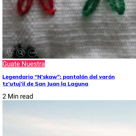
Guate Nuestra
Legendario “N’skaw”: pantalón del varón
tz’utuj’il de San Juan la Laguna
2 Min read