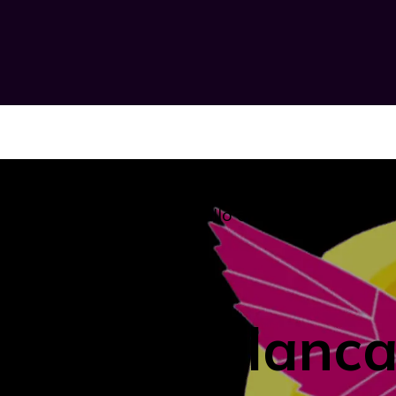
guatemalteco Johnny Castillo en Los Angeles
Monjas Blanca