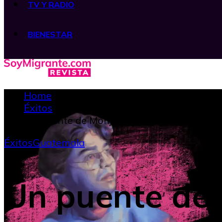
TV Y RADIO
BIENESTAR
Home
Éxitos
Un puente de Monjas Blancas del artista 
Éxitos
Guatemala
Un puente de 