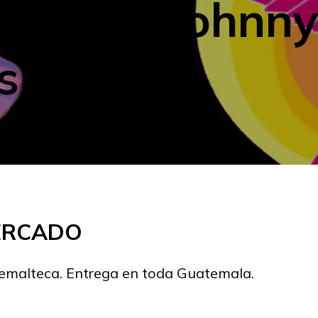
malteco Johnny 
s
MERCADO
temalteca. Entrega en toda Guatemala.