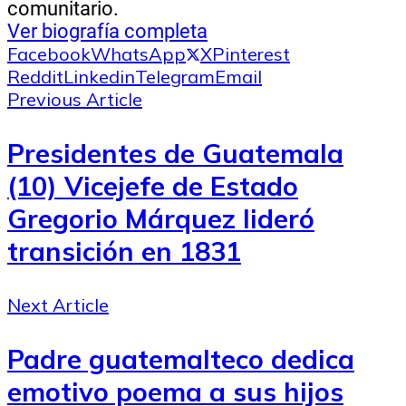
comunitario.
Ver biografía completa
Facebook
WhatsApp
X
Pinterest
Reddit
Linkedin
Telegram
Email
Previous Article
Presidentes de Guatemala
(10) Vicejefe de Estado
Gregorio Márquez lideró
transición en 1831
Next Article
Padre guatemalteco dedica
emotivo poema a sus hijos