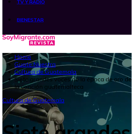
TV Y RADIO
BIENESTAR
Home
Guate Nuestra
Cultura de Guatemala
Siete grandes voces de la época de oro de
la canción guatemalteca
Cultura de Guatemala
Siete grandes