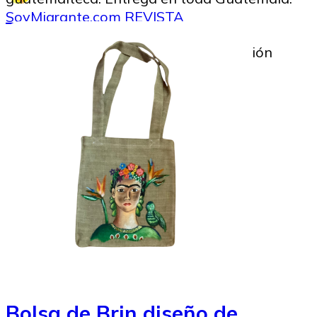
SoyMigrante.com REVISTA
16/06/2026
Image to Credit : Ilustración IA Canción
Guatemalteca
Bolsa de Brin diseño de