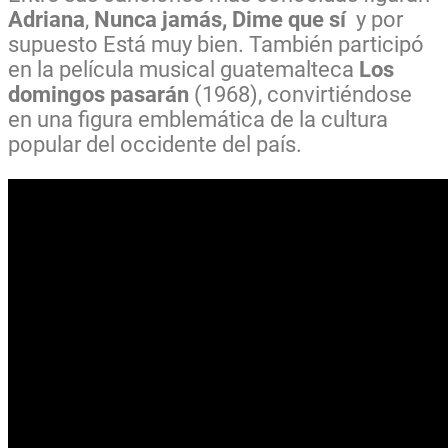
Adriana
,
Nunca jamás,
Dime que sí
y por
supuesto Está muy bien. También participó
en la película musical guatemalteca
Los
domingos pasarán
(1968), convirtiéndose
en una figura emblemática de la cultura
popular del occidente del país.