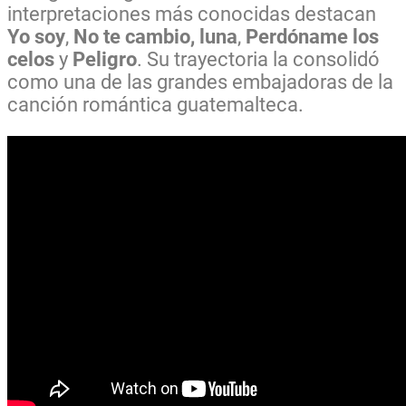
interpretaciones más conocidas destacan
Yo soy
,
No te cambio, luna
,
Perdóname los
celos
y
Peligro
. Su trayectoria la consolidó
como una de las grandes embajadoras de la
canción romántica guatemalteca.