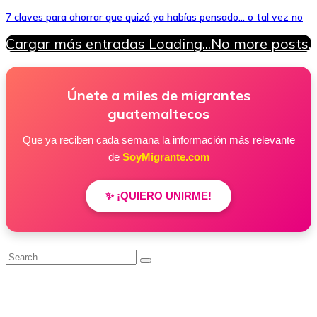
7 claves para ahorrar que quizá ya habías pensado… o tal vez no
Cargar más entradas
Loading...
No more posts.
Únete a miles de migrantes
guatemaltecos
Que ya reciben cada semana la información más relevante
de
SoyMigrante.com
✨ ¡QUIERO UNIRME!