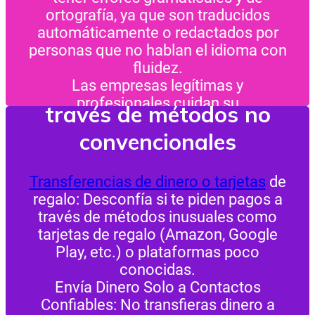
nombre) y te envían un mensaje.
ortografía, ya que son traducidos
Desconfía si alguien cercano te envía
automáticamente o redactados por
un mensaje extraño o te pide dinero
personas que no hablan el idioma con
de manera inusual.
fluidez.
Verifica la autenticidad del perfil: Si
Solicitudes de pago a
Las empresas legítimas y
Verificación de perfiles y
tienes dudas, intenta contactar al
profesionales cuidan su
verdadero dueño del perfil por otro
través de métodos no
páginas
comunicación y difícilmente enviarán
medio para confirmar si el mensaje es
convencionales
un mensaje mal redactado.
legítimo.
Cuentas verificadas: En redes
sociales como Facebook, Instagram, y
Transferencias de dinero o tarjetas
de
otras, las cuentas oficiales tienen una
regalo: Desconfía si te piden pagos a
marca azul de verificación junto al
través de métodos inusuales como
nombre. Esto puede ayudar a
tarjetas de regalo (Amazon, Google
distinguir una cuenta real de una falsa.
Play, etc.) o plataformas poco
Páginas de Facebook y Grupos:
conocidas.
Revisa los comentarios y la
Envía Dinero Solo a Contactos
reputación de las páginas que te
Confiables: No transfieras dinero a