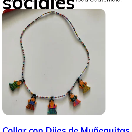
sociales
Beatriz Tercero
21/10/2024
Image to Credit : Envato
Collar con Dijes de Muñequitas