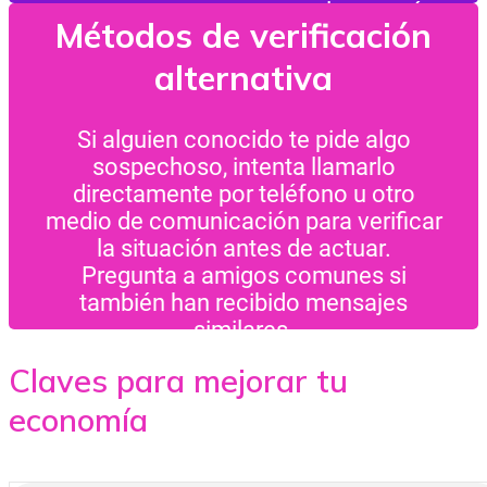
envían mensajes. A veces, los mismos
personas que conoces solo a través
Reportar y Bloquear
Métodos de verificación
usuarios advierten sobre estafas en
de redes sociales sin verificaciones
los comentarios.
adicionales.
alternativa
Bloquea cuentas sospechosas: Si
detectas un comportamiento
Si alguien conocido te pide algo
sospechoso, bloquea la cuenta
sospechoso, intenta llamarlo
inmediatamente para evitar más
directamente por teléfono u otro
mensajes.
medio de comunicación para verificar
Reporta a la Plataforma: WhatsApp,
la situación antes de actuar.
Messenger y redes sociales tienen
Pregunta a amigos comunes si
opciones para reportar cuentas
también han recibido mensajes
sospechosas. Esto ayuda a evitar que
similares.
más personas caigan en la estafa.
Claves para mejorar tu
economía