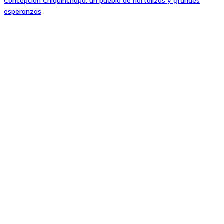
Concepción Chiquirichapa: un pueblo de hortalizas y grandes
esperanzas