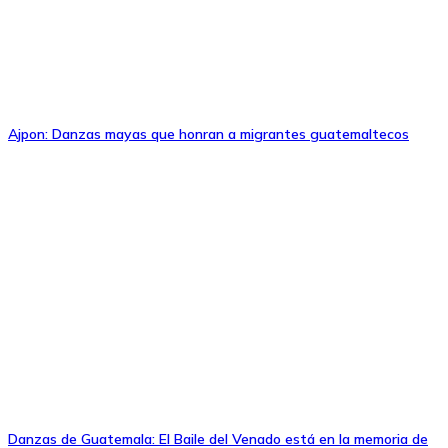
Ajpon: Danzas mayas que honran a migrantes guatemaltecos
Danzas de Guatemala: El Baile del Venado está en la memoria de