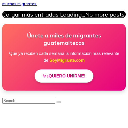
muchos migrantes.
Cargar más entradas
Loading...
No more posts.
Únete a miles de migrantes
guatemaltecos
Que ya reciben cada semana la información más relevante
de
SoyMigrante.com
✨ ¡QUIERO UNIRME!