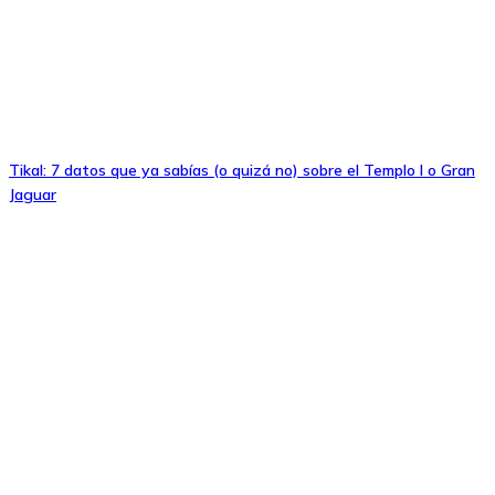
Tikal: 7 datos que ya sabías (o quizá no) sobre el Templo I o Gran
Jaguar