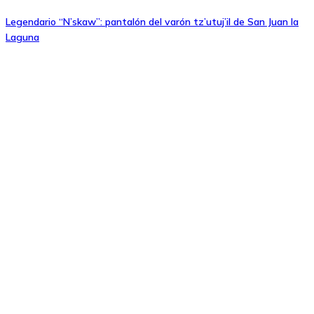
Legendario “N’skaw”: pantalón del varón tz’utuj’il de San Juan la
Laguna