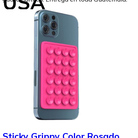
USA
Beatriz Tercero
16/09/2024
Image to Credit : Freepik
Sticky Grippy Color Rosado