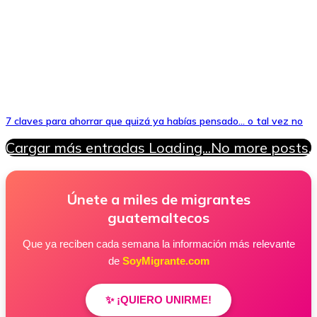
7 claves para ahorrar que quizá ya habías pensado… o tal vez no
Cargar más entradas
Loading...
No more posts.
Únete a miles de migrantes
guatemaltecos
Que ya reciben cada semana la información más relevante
de
SoyMigrante.com
✨ ¡QUIERO UNIRME!