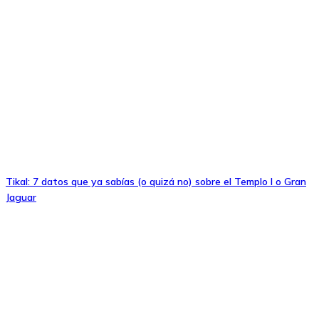
Tikal: 7 datos que ya sabías (o quizá no) sobre el Templo I o Gran
Jaguar