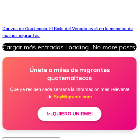
Danzas de Guatemala: El Baile del Venado está en la memoria de
muchos migrantes.
Cargar más entradas
Loading...
No more posts.
Únete a miles de migrantes
guatemaltecos
Que ya reciben cada semana la información más relevante
de
SoyMigrante.com
✨ ¡QUIERO UNIRME!