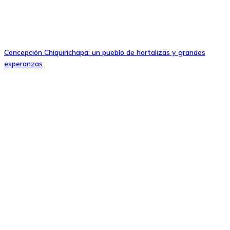
Concepción Chiquirichapa: un pueblo de hortalizas y grandes
esperanzas