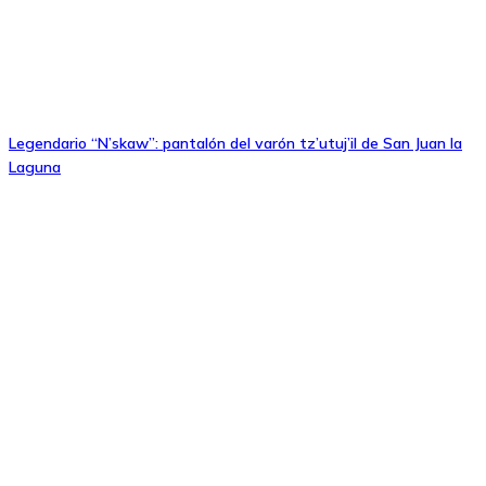
Legendario “N’skaw”: pantalón del varón tz’utuj’il de San Juan la
Laguna