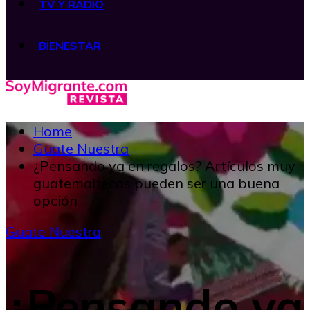
TV Y RADIO
BIENESTAR
Home
Guate Nuestra
¿Pensando ya en regalos? Artículos muy
guatemaltecos pueden ser una buena
opción
Guate Nuestra
¿Pensando ya