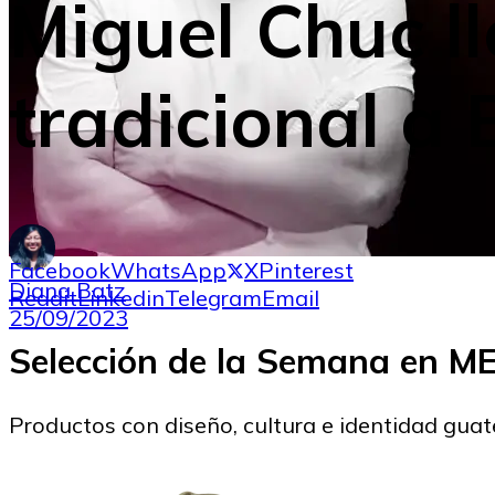
Miguel Chuc l
tradicional a 
Facebook
WhatsApp
X
Pinterest
Diana Batz
Reddit
Linkedin
Telegram
Email
25/09/2023
Selección de la Semana en 
Productos con diseño, cultura e identidad gua