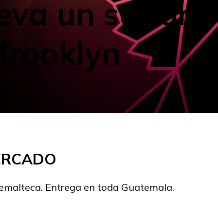
leva un sabor
Brooklyn
MERCADO
temalteca. Entrega en toda Guatemala.