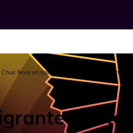
Chuc lleva un sabor tradicional a Brooklyn
igrante guate