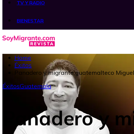
TV Y RADIO
BIENESTAR
Home
Éxitos
Panadero y migrante guatemalteco Miguel 
Éxitos
Guatemala
Panadero y m