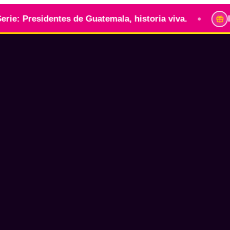
•
esidentes de Guatemala, historia viva.
Identidad