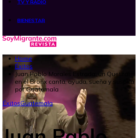
TV Y RADIO
BIENESTAR
Home
Éxitos
Juan Pablo Morales Estrada: un Quetzal
en el Bronx canta, ayuda, sueña y suspira
por Guatemala
Éxitos
Guatemala
Juan Pablo