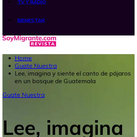
TV Y RADIO
BIENESTAR
Home
Guate Nuestra
Lee, imagina y siente el canto de pájaros
en un bosque de Guatemala
Guate Nuestra
Lee, imagina