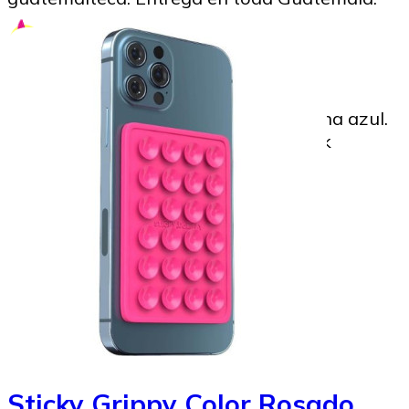
SoyMigrante.com REVISTA
05/06/2024
Image to Credit : Clorofonia de corona azul.
Fotografía Ottoniel Cojulún, Facebook
Ottoniel Supertramp
Sticky Grippy Color Rosado