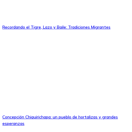
Recordando el Tigre, Lazo y Baile: Tradiciones Migrantes
Concepción Chiquirichapa: un pueblo de hortalizas y grandes
esperanzas