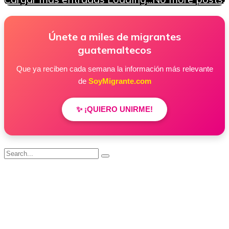
Únete a miles de migrantes
guatemaltecos
Que ya reciben cada semana la información más relevante
de
SoyMigrante.com
✨ ¡QUIERO UNIRME!