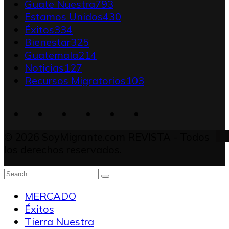
Guate Nuestra
793
Estamos Unidos
430
Éxitos
334
Bienestar
325
Guatemala
214
Noticias
127
Recursos Migratorios
103
© 2026 SoyMigrante.com REVISTA - Todos
los derechos reservados.
MERCADO
Éxitos
Tierra Nuestra