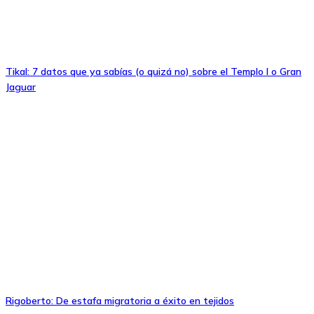
Tikal: 7 datos que ya sabías (o quizá no) sobre el Templo I o Gran
Jaguar
Rigoberto: De estafa migratoria a éxito en tejidos