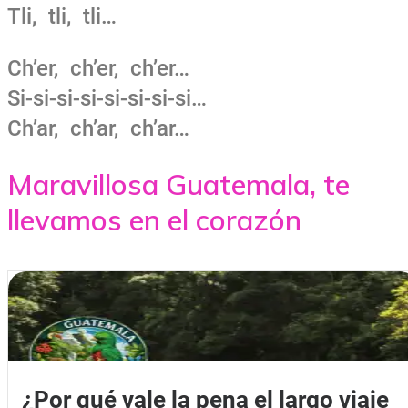
Tli, tli, tli…
Ch’er, ch’er, ch’er…
Si-si-si-si-si-si-si-si…
Ch’ar, ch’ar, ch’ar…
Maravillosa Guatemala, te
llevamos en el corazón
¿Por qué vale la pena el largo viaje