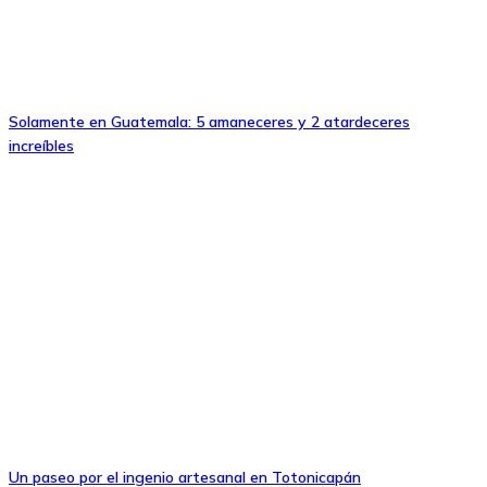
Solamente en Guatemala: 5 amaneceres y 2 atardeceres
increíbles
Un paseo por el ingenio artesanal en Totonicapán