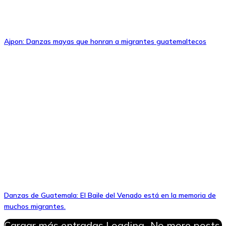
Ajpon: Danzas mayas que honran a migrantes guatemaltecos
Danzas de Guatemala: El Baile del Venado está en la memoria de
muchos migrantes.
Cargar más entradas
Loading...
No more posts.