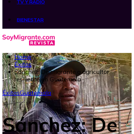
TV Y RADIO
BIENESTAR
Home
Éxitos
Sánchez: De migrante a agricultor
resiliente en Guatemala
Éxitos
Guatemala
Sánchez: De