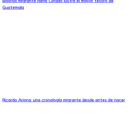
Biólogo migrante René Corado lustra el mayor tesoro de
Guatemala
Ricardo Arjona: una cronología migrante desde antes de nacer