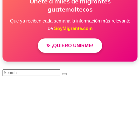
Únete a miles de migrantes
guatemaltecos
Que ya reciben cada semana la información más relevante
de
SoyMigrante.com
✨ ¡QUIERO UNIRME!