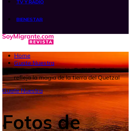
TV Y RADIO
BIENESTAR
Home
Guate Nuestra
Fotos de Guatemala : Pablo Galindo
refleja la magia de la tierra del Quetzal
Guate Nuestra
Fotos de