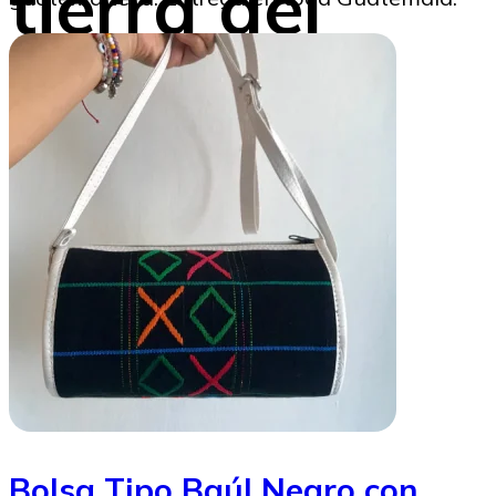
tierra del
Quetzal
Beatriz Tercero
28/08/2024
Image to Credit : Pablo Galindo
Bolsa Tipo Baúl Negro con