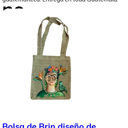
no
declarados
SoyMigrante.com REVISTA
11/05/2026
Bolsa de Brin diseño de