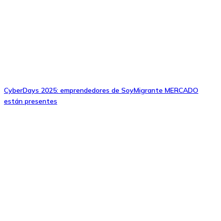
CyberDays 2025: emprendedores de SoyMigrante MERCADO
están presentes