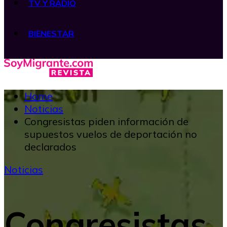
TV Y RADIO
BIENESTAR
Home
Noticias
Congresistas piden información de
supuestos vuelos de deportación no
declarados
Noticias
Congresistas