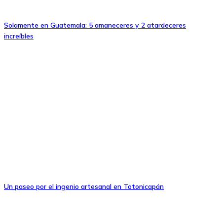
Solamente en Guatemala: 5 amaneceres y 2 atardeceres
increíbles
Un paseo por el ingenio artesanal en Totonicapán