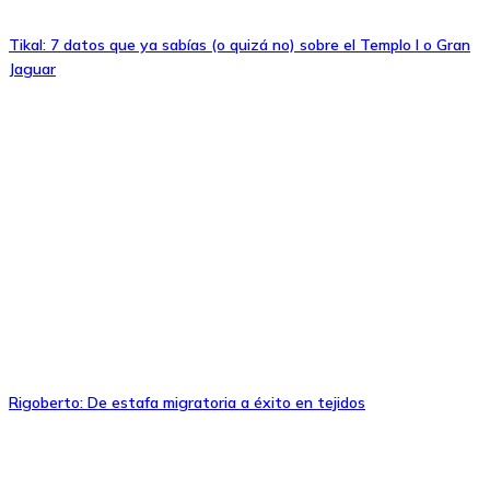
Tikal: 7 datos que ya sabías (o quizá no) sobre el Templo I o Gran
Jaguar
Rigoberto: De estafa migratoria a éxito en tejidos