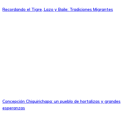
Recordando el Tigre, Lazo y Baile: Tradiciones Migrantes
Concepción Chiquirichapa: un pueblo de hortalizas y grandes
esperanzas