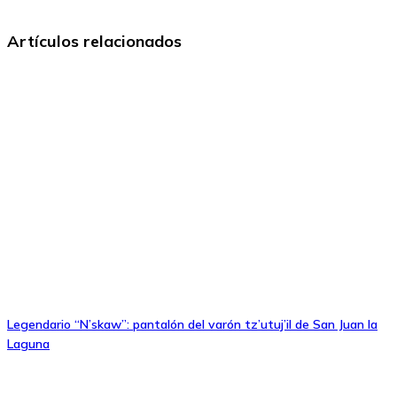
Artículos relacionados
Legendario “N’skaw”: pantalón del varón tz’utuj’il de San Juan la
Laguna